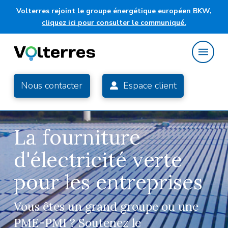
Volterres rejoint le groupe énergétique européen BKW,
cliquez ici pour consulter le communiqué.
Nous contacter
Espace client
La fourniture
d'électricité verte
pour les entreprises
Vous êtes un grand groupe ou une
PME-PMI ? Soutenez le