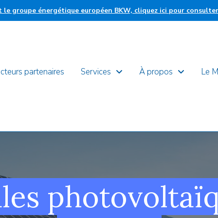
nt le groupe énergétique européen BKW, cliquez ici pour consulte
cteurs partenaires
Services
À propos
Le 
les photovoltaï