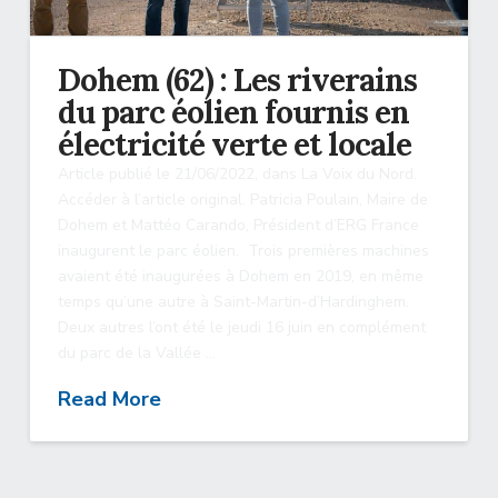
Dohem (62) : Les riverains
du parc éolien fournis en
électricité verte et locale
Article publié le 21/06/2022, dans La Voix du Nord.
Accéder à l’article original. Patricia Poulain, Maire de
Dohem et Mattéo Carando, Président d’ERG France
inaugurent le parc éolien. Trois premières machines
avaient été inaugurées à Dohem en 2019, en même
temps qu’une autre à Saint-Martin-d’Hardinghem.
Deux autres l’ont été le jeudi 16 juin en complément
du parc de la Vallée …
Read More