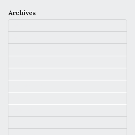
Archives
juillet 2026
juin 2026
février 2026
novembre 2025
octobre 2025
septembre 2025
août 2025
juillet 2025
avril 2025
février 2025