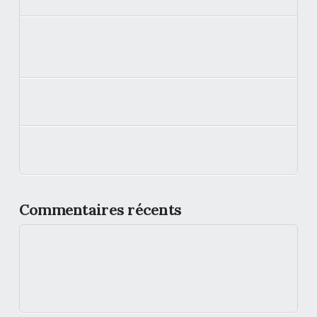
Souveraineté énergétique : Volterres et BKW scellent
leur union pour proposer un nouveau modèle
d’électricité verte en France
En France, Volterres lance son offre RéFlex pour les
entreprises et collectivités
Volterres « Vendeur du mois » dans Europ’ Énergies :
expertise PPA et nouvelles offres
Commentaires récents
Volterres multiplie les succès grâce à sa solution R.E.D.S -
Tenerrdis
dans
Solar Impulse Efficient Solution : la solution de
traçabilité R.E.D.S développée par le fournisseur
d’électricité verte et locale Volterres labellisée !