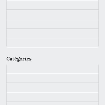
juin 2020
mai 2020
février 2020
octobre 2019
avril 2019
Catégories
Actualités
Analyse
Communiqués de presse
Non classé