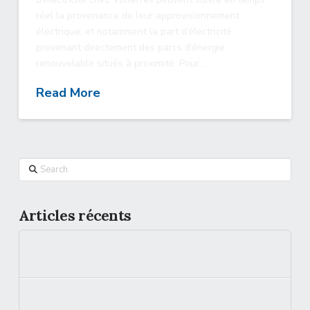
réel la provenance de leur approvisionnement
électrique, et notamment la part d’électricité
provenant directement des parcs d’énergie
renouvelable situés à proximité. Pour …
Read More
Search
Articles récents
[Analyse] La flexibilité électrique a-t-elle changé de
saison ?
L’offre d’électricité 100% verte de Volterres est
labellisée VertVolt pour les entreprises et collectivités