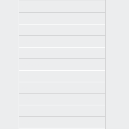
mai 2024
avril 2024
mars 2024
décembre 2023
octobre 2023
septembre 2023
août 2023
juin 2023
avril 2023
février 2023
janvier 2023