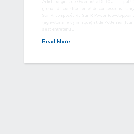
Article original de Gwenaëlle DEBOUTTE publié
groupe de construction et de concessions françai
Sun’R, composée de Sun’R Power (développement 
(agrivoltaïsme dynamique) et de Volterres (fourni
s’est entretenu …
Read More