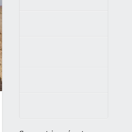
changé de saison ?
L’offre d’électricité 100% verte de
Volterres est labellisée VertVolt pour les
entreprises et collectivités
Souveraineté énergétique : Volterres et
BKW scellent leur union pour proposer
un nouveau modèle d’électricité verte en
France
En France, Volterres lance son offre
RéFlex pour les entreprises et
collectivités
Volterres « Vendeur du mois » dans
Europ’ Énergies : expertise PPA et
nouvelles offres