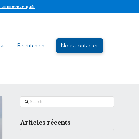
r le communiqué.
Nous contacter
Mag
Recrutement
Search
Articles récents
[Analyse] La flexibilité électrique a-t-elle