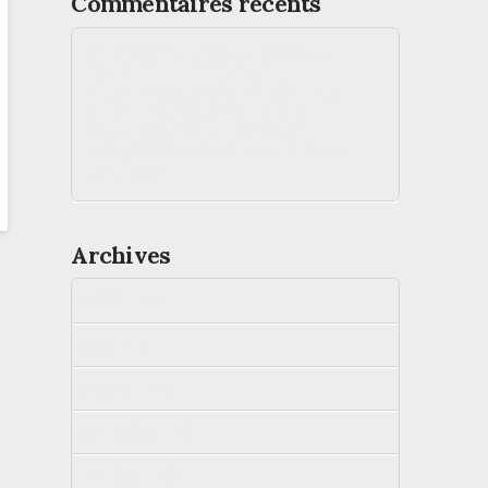
Commentaires récents
Volterres multiplie les succès grâce à sa
solution R.E.D.S - Tenerrdis
dans
Solar Impulse Efficient Solution : la
solution de traçabilité R.E.D.S
développée par le fournisseur
d’électricité verte et locale Volterres
labellisée !
Archives
juillet 2026
juin 2026
février 2026
novembre 2025
octobre 2025