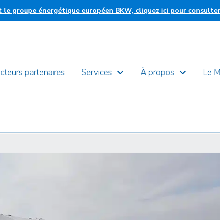
nt le groupe énergétique européen BKW, cliquez ici pour consulte
cteurs partenaires
Services
À propos
Le 