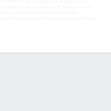
 le 25/01/2023 dans pvmagazine. En décembre 2022, le
s Eiffage a pris de participation de 75 % dans l’entreprise
et la production d’énergie solaire), de Sun’Agri
ture d’électricité verte en circuit court). pv magazine France