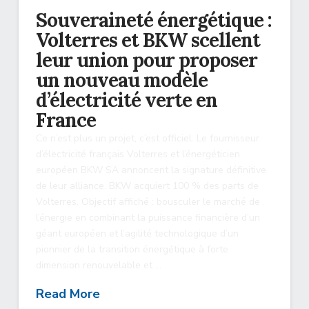
Souveraineté énergétique :
Volterres et BKW scellent
leur union pour proposer
un nouveau modèle
d’électricité verte en
France
Ce n’est plus un projet, c’est officiel. Le fournisseur
d’électricité français Volterres et l’énergéticien
européen BKW SA annoncent la signature définitive
de leur alliance. BKW acquiert 100 % des parts de
Volterres. Objectif affiché : bousculer le marché de
l’énergie en combinant la puissance financière d’un
géant européen et l’agilité technologique d’un
pionnier de la transition énergétique à forte
dimension renouvelable et …
Read More