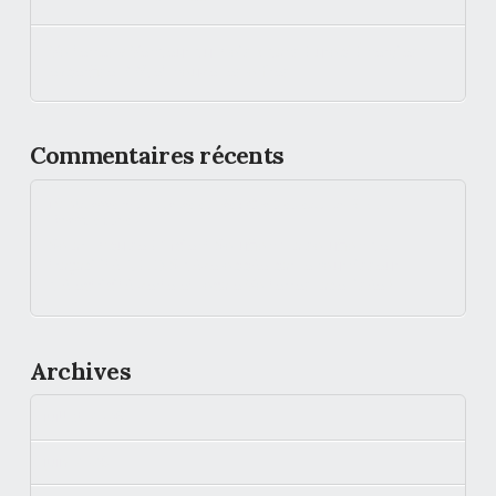
Volterres « Vendeur du mois » dans Europ’ Énergies :
expertise PPA et nouvelles offres
Commentaires récents
Volterres multiplie les succès grâce à sa solution R.E.D.S -
Tenerrdis
dans
Solar Impulse Efficient Solution : la solution de
traçabilité R.E.D.S développée par le fournisseur
d’électricité verte et locale Volterres labellisée !
Archives
juillet 2026
juin 2026