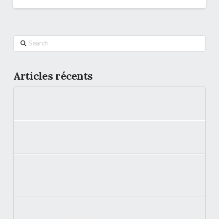
Search
Articles récents
[Analyse] La flexibilité électrique a-t-elle changé de
saison ?
L’offre d’électricité 100% verte de Volterres est
labellisée VertVolt pour les entreprises et collectivités
Souveraineté énergétique : Volterres et BKW scellent
leur union pour proposer un nouveau modèle
d’électricité verte en France
En France, Volterres lance son offre RéFlex pour les
entreprises et collectivités